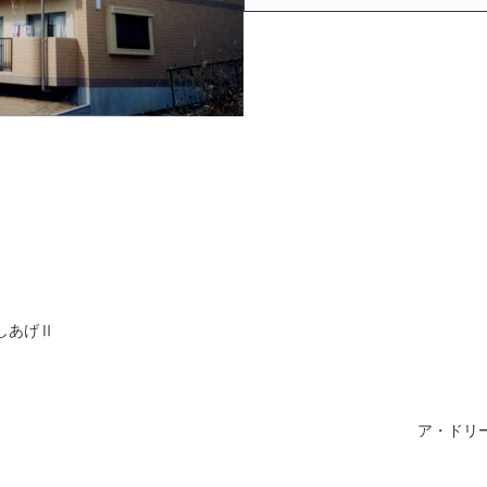
しあげⅡ
ア・ドリ