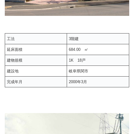
工法
3階建
延床面積
684.00 ㎡
建物規模
1K 18戸
建設地
岐阜県関市
完成年月
2000年3月