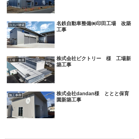
名鉄自動車整備㈱印田工場 改築
コスパ建築
工事
株式会社ビクトリー 様 工場新
工場・倉庫
築工事
株式会社dandan様 ととと保育
施工事例
園新築工事