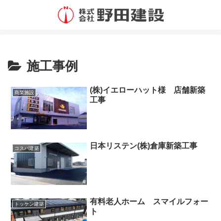
施工事例
(株)イエローハット様 店舗新築
商業施設
工事
日本リステン(株)倉庫新築工事
コスパ建築
有料老人ホーム スマイルフォー
トッケン建築
ト