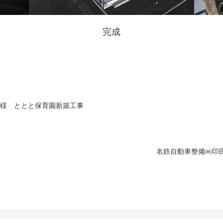
完成
an様 ととと保育園新築工事
名鉄自動車整備㈱印