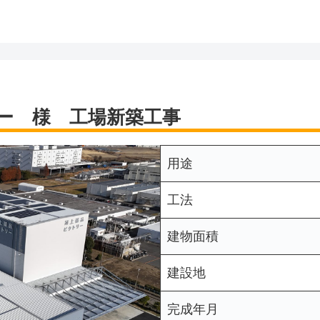
ー 様 工場新築工事
用途
工法
建物面積
建設地
完成年月