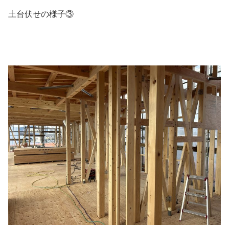
土台伏せの様子③