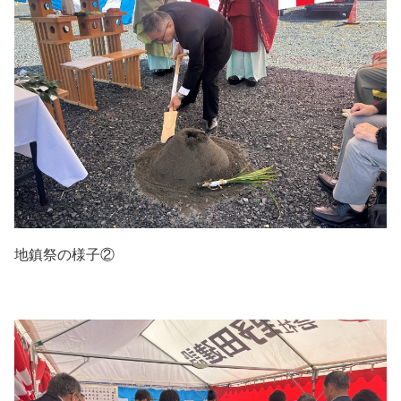
地鎮祭の様子②