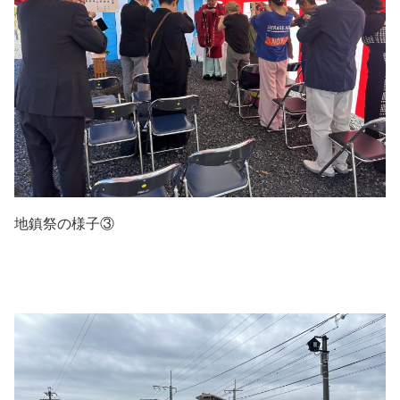
地鎮祭の様子③