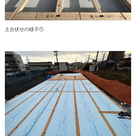
土台伏せの様子①