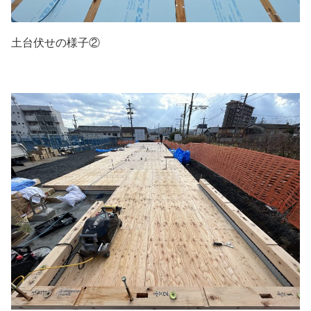
土台伏せの様子②