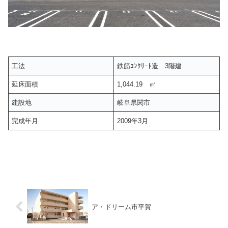
工法
鉄筋ｺﾝｸﾘｰﾄ造 3階建
延床面積
1,044.19 ㎡
建設地
岐阜県関市
完成年月
2009年3月
ア・ドリーム市平賀