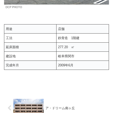
DCP PHOTO
用途
店舗
工法
鉄骨造 1階建
延床面積
277.20 ㎡
建設地
岐阜県関市
完成年月
2009年6月
ア・ドリーム南ヶ丘