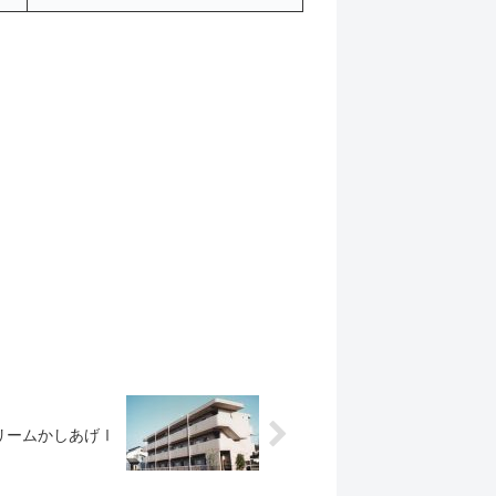
リームかしあげⅠ