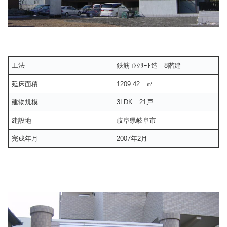
工法
鉄筋ｺﾝｸﾘｰﾄ造 8階建
延床面積
1209.42 ㎡
建物規模
3LDK 21戸
建設地
岐阜県岐阜市
完成年月
2007年2月