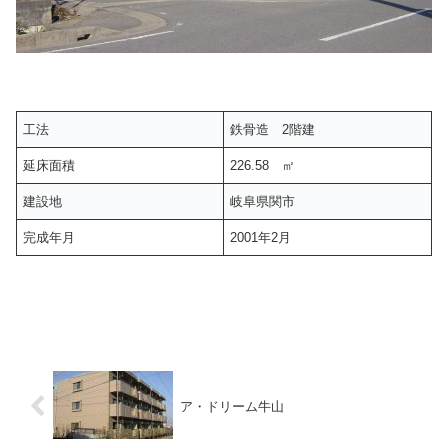
工法
鉄骨造 2階建
延床面積
226.58 ㎡
建設地
岐阜県関市
完成年月
2001年2月
ア・ドリーム牛山