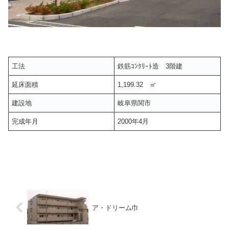
工法
鉄筋ｺﾝｸﾘｰﾄ造 3階建
延床面積
1,199.32 ㎡
建設地
岐阜県関市
完成年月
2000年4月
ア・ドリーム巾