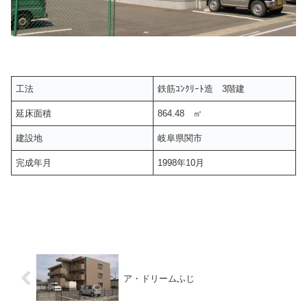
工法
鉄筋ｺﾝｸﾘｰﾄ造 3階建
延床面積
864.48 ㎡
建設地
岐阜県関市
完成年月
1998年10月
ア・ドリームふじ