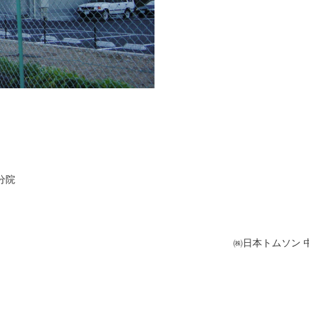
分院
㈱日本トムソン 