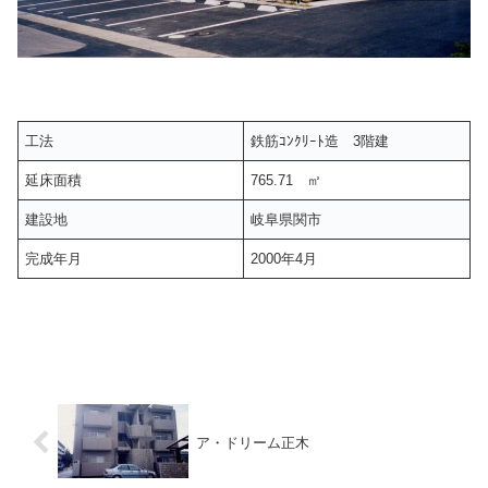
工法
鉄筋ｺﾝｸﾘｰﾄ造 3階建
延床面積
765.71 ㎡
建設地
岐阜県関市
完成年月
2000年4月
ア・ドリーム正木