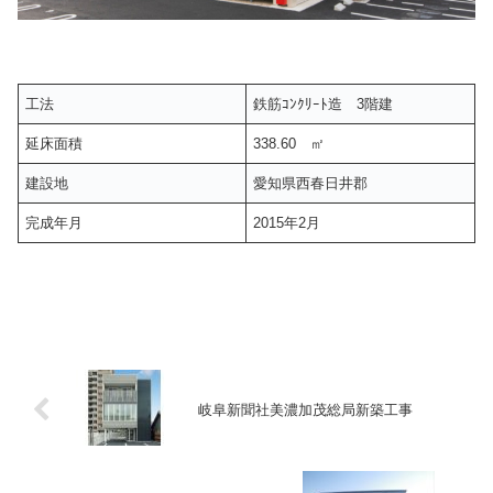
工法
鉄筋ｺﾝｸﾘｰﾄ造 3階建
延床面積
338.60 ㎡
建設地
愛知県西春日井郡
完成年月
2015年2月
岐阜新聞社美濃加茂総局新築工事