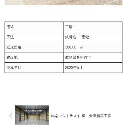
用途
工場
工法
鉄骨造 1階建
延床面積
300.00 ㎡
建設地
岐阜県各務原市
完成年月
2023年5月
㈱ネッツトラスト 様 倉庫新築工事