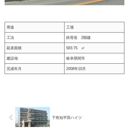
用途
工場
工法
鉄骨造 2階建
延床面積
583.75 ㎡
建設地
岐阜県関市
完成年月
2008年10月
下有知平田ハイツ