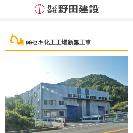
㈱セキ化工工場新築工事