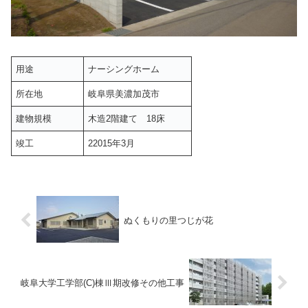
用途
ナーシングホーム
所在地
岐阜県美濃加茂市
建物規模
木造2階建て 18床
竣工
22015年3月
ぬくもりの里つじが花
岐阜大学工学部(C)棟Ⅲ期改修その他工事