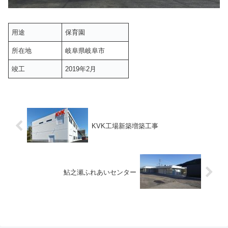
用途
保育園
所在地
岐阜県岐阜市
竣工
2019年2月
KVK工場新築増築工事
鮎之瀬ふれあいセンター