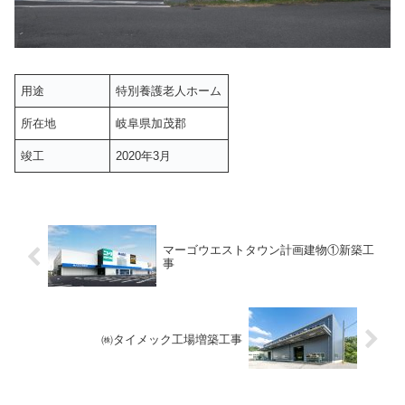
用途
特別養護老人ホーム
所在地
岐阜県加茂郡
竣工
2020年3月
マーゴウエストタウン計画建物①新築工
事
㈱タイメック工場増築工事